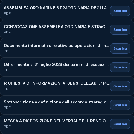
ASSEMBLEA ORDINARIA E STRAORDINARIA DEGLI AZIONISTI DEL 21 AGOSTO 2026: MESSA A DISPOSIZIONE DI ULTERIORE DOCUMENTAZIONE (
Scarica
PDF
CONVOCAZIONE ASSEMBLEA ORDINARIA E STRAORDINARIA DEGLI AZIONISTI DEL 21 AGOSTO 2026 E MESSA A DISPOSIZIONE DELLA RELATIVA DOCUMENTAZIONE (
Scarica
PDF
Documento informativo relativo ad operazioni di maggior rilevanza con parti correlate riguardante la sottoscrizione dell’accordo strategico per lo sviluppo di un impianto fotovoltaico in Tunisia (
Scarica
PDF
Differimento al 31 luglio 2026 dei termini di esecuzione degli accordi con Edron e dell'accordo transattivo con Global Growth Holding Limited e Negma Group Investment Ltd (
Scarica
PDF
RICHIESTA DI INFORMAZIONI AI SENSI DELL’ART. 114 DEL D.Lgs. n. 58/1998 (
Scarica
PDF
Sottoscrizione e definizione dell’accordo strategico per lo sviluppo di un impianto fotovoltaico in Tunisia (
Scarica
PDF
MESSA A DISPOSIZIONE DEL VERBALE E IL RENDICONTO SINTETICO DELLE VOTAZIONI DELL’ASSEMBLEA DEL GIORNO 08 GIUGNO 2026 (
Scarica
PDF