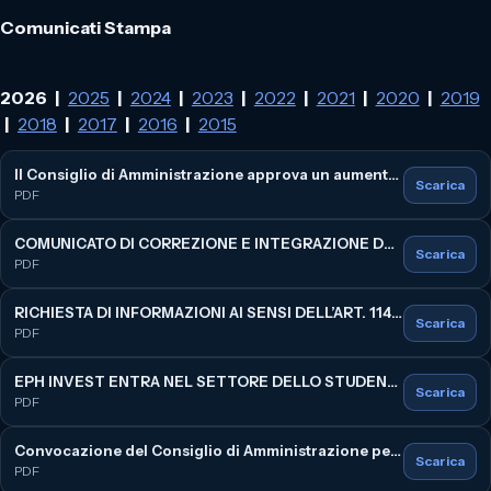
Comunicati Stampa
2026
|
2025
|
2024
|
2023
|
2022
|
2021
|
2020
|
2019
|
2018
|
2017
|
2016
|
2015
Il Consiglio di Amministrazione approva un aumento di capitale riservato mediante conferimento di crediti nell'ambito del Settlement Agreement con Global Growth Holding Limited e Negma Group Investment Ltd. e fornisce un aggiornamento sull'Operazione Edron (
Scarica
PDF
COMUNICATO DI CORREZIONE E INTEGRAZIONE DEL COMUNICATO STAMPA DIFFUSO IN DATA 30 LUGLIO 2026 RELATIVO ALL'OPERAZIONE DI ACQUISIZIONE DEL CONTROLLO DI S.I.R.E. S.R.L. E ALTERNATIVE REAL ESTATE SOLUTIONS S.R.L. (
Scarica
PDF
RICHIESTA DI INFORMAZIONI AI SENSI DELL’ART. 114 DEL D.Lgs. n. 58/1998 (
Scarica
PDF
EPH INVEST ENTRA NEL SETTORE DELLO STUDENT HOUSING E ACQUISISCE IL CONTROLLO DI DUE SOCIETÀ TITOLARI DI PROGETTI DI STUDENT HOUSING CON INVESTIMENTI PREVISTI PARI A CIRCA €2,4 MILIONI (
Scarica
PDF
Convocazione del Consiglio di Amministrazione per l'esecuzione dell'accordo transattivo con Global Growth Holding Limited e Negma Group Investment Ltd oltre che per l’assegnazione di azioni a creditori sociali in compensazione di crediti. (
Scarica
PDF